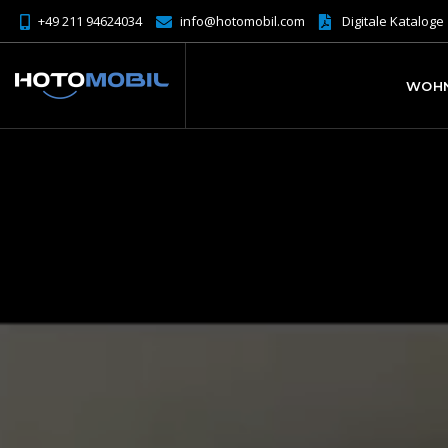
+49 211 94624034
info@hotomobil.com
Digitale Kataloge
WOH